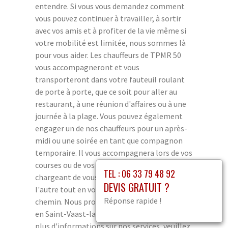
entendre. Si vous vous demandez comment
vous pouvez continuer à travailler, à sortir
avec vos amis et à profiter de la vie même si
votre mobilité est limitée, nous sommes là
pour vous aider. Les chauffeurs de TPMR 50
vous accompagneront et vous
transporteront dans votre fauteuil roulant
de porte à porte, que ce soit pour aller au
restaurant, à une réunion d'affaires ou à une
journée à la plage. Vous pouvez également
engager un de nos chauffeurs pour un après-
midi ou une soirée en tant que compagnon
temporaire. Il vous accompagnera lors de vos
courses ou de vos sorties entre amis, se
TEL : 06 33 79 48 92
chargeant de vous conduire d'un endroit à
DEVIS GRATUIT ?
l'autre tout en vous tenant compagnie en
Réponse rapide !
chemin. Nous proposons ce service partout
en Saint-Vaast-la-Hougue Manche 50. Pour
plus d'informations sur nos services, veuillez