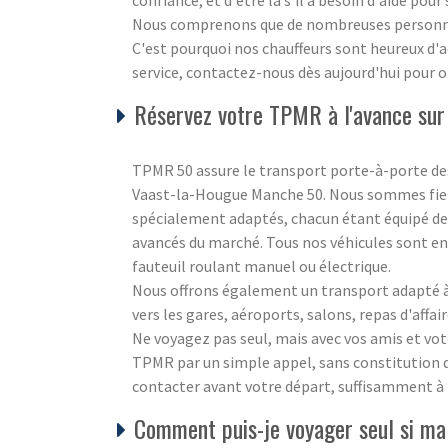
confiance, et d'être là s'il a besoin d'aide pour
Nous comprenons que de nombreuses personnes 
C'est pourquoi nos chauffeurs sont heureux d'
service, contactez-nous dès aujourd'hui pour ob
Réservez votre TPMR à l'avance sur
TPMR 50 assure le transport porte-à-porte des
Vaast-la-Hougue Manche 50. Nous sommes fiers
spécialement adaptés, chacun étant équipé des 
avancés du marché. Tous nos véhicules sont e
fauteuil roulant manuel ou électrique.
Nous offrons également un transport adapté à 
vers les gares, aéroports, salons, repas d'affair
Ne voyagez pas seul, mais avec vos amis et vot
TPMR par un simple appel, sans constitution de 
contacter avant votre départ, suffisamment à 
Comment puis-je voyager seul si ma 