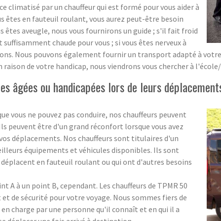
 climatisé par un chauffeur qui est formé pour vous aider à
ous êtes en fauteuil roulant, vous aurez peut-être besoin
us êtes aveugle, nous vous fournirons un guide ; s'il fait froid
t suffisamment chaude pour vous ; si vous êtes nerveux à
ns. Nous pouvons également fournir un transport adapté à votre éc
n raison de votre handicap, nous viendrons vous chercher à l'école
s âgées ou handicapées lors de leurs déplacements
que vous ne pouvez pas conduire, nos chauffeurs peuvent
. Ils peuvent être d'un grand réconfort lorsque vous avez
os déplacements. Nos chauffeurs sont titulaires d'un
meilleurs équipements et véhicules disponibles. Ils sont
 déplacent en fauteuil roulant ou qui ont d'autres besoins
oint A à un point B, cependant. Les chauffeurs de TPMR 50
et de sécurité pour votre voyage. Nous sommes fiers de
 en charge par une personne qu'il connaît et en qui il a