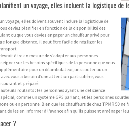
anifient un voyage, elles incluent la logistique de l
n voyage, elles doivent souvent inclure la logistique de
vous deviez planifier en fonction de la disponibilité des
oulant ou que vous deviez engager un chauffeur privé pour
ge longue distance, il peut être facile de négliger les
transport.
devrait être en mesure de s'adapter aux personnes
nseigner sur les besoins spécifiques de la personne que vous
supplémentaire pour un déambulateur, un scooter ou un
 avec vous a besoin d'une attention particulière, vous
u courant et préparé.
fauteuils roulants : les personnes ayant une déficience
t spécial, comme un système GPS parlant, et les personnes sourd
hone ou en personne. Bien que les chauffeurs de chez TPMR 50 ne
nt de les en informer à l'avance afin qu'ils puissent aménager le
lacer ?