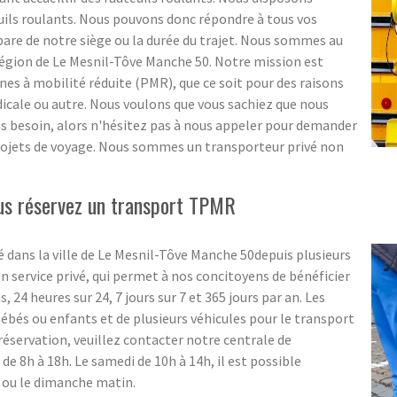
uils roulants. Nous pouvons donc répondre à tous vos
épare de notre siège ou la durée du trajet. Nous sommes au
 région de Le Mesnil-Tôve Manche 50. Notre mission est
nes à mobilité réduite (PMR), que ce soit pour des raisons
dicale ou autre. Nous voulons que vous sachiez que nous
s besoin, alors n'hésitez pas à nous appeler pour demander
 projets de voyage. Nous sommes un transporteur privé non
ous réservez un transport TPMR
é dans la ville de Le Mesnil-Tôve Manche 50depuis plusieurs
un service privé, qui permet à nos concitoyens de bénéficier
 24 heures sur 24, 7 jours sur 7 et 365 jours par an. Les
bébés ou enfants et de plusieurs véhicules pour le transport
réservation, veuillez contacter notre centrale de
de 8h à 18h. Le samedi de 10h à 14h, il est possible
n ou le dimanche matin.