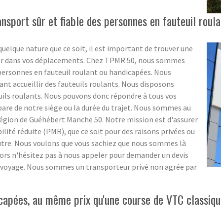
nsport sûr et fiable des personnes en fauteuil roul
uelque nature que ce soit, il est important de trouver une
aider dans vos déplacements. Chez TPMR 50, nous sommes
s personnes en fauteuil roulant ou handicapées. Nous
ant accueillir des fauteuils roulants. Nous disposons
uils roulants. Nous pouvons donc répondre à tous vos
épare de notre siège ou la durée du trajet. Nous sommes au
 région de Guéhébert Manche 50. Notre mission est d'assurer
lité réduite (PMR), que ce soit pour des raisons privées ou
utre. Nous voulons que vous sachiez que nous sommes là
lors n'hésitez pas à nous appeler pour demander un devis
 de voyage. Nous sommes un transporteur privé non agrée par
capées, au même prix qu'une course de VTC classiq