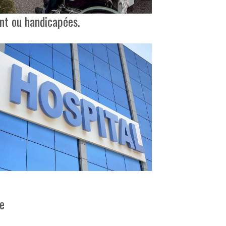
ant ou handicapées.
ue