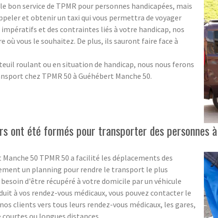
r le bon service de TPMR pour personnes handicapées, mais
ppeler et obtenir un taxi qui vous permettra de voyager
impératifs et des contraintes liés à votre handicap, nos
où vous le souhaitez. De plus, ils sauront faire face à
auteuil roulant ou en situation de handicap, nous nous ferons
transport chez TPMR 50 à Guéhébert Manche 50.
urs ont été formés pour transporter des personnes à
t Manche 50 TPMR 50 a facilité les déplacements des
ment un planning pour rendre le transport le plus
z besoin d'être récupéré à votre domicile par un véhicule
nduit à vos rendez-vous médicaux, vous pouvez contacter le
s clients vers tous leurs rendez-vous médicaux, les gares,
e courtes ou longues distances.