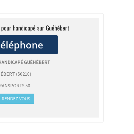
t pour handicapé sur Guéhébert
HANDICAPÉ GUÉHÉBERT
HÉBERT
(
50210
)
RANSPORTS 50
E RENDEZ VOUS