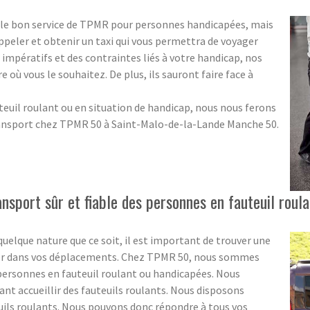
r le bon service de TPMR pour personnes handicapées, mais
ppeler et obtenir un taxi qui vous permettra de voyager
impératifs et des contraintes liés à votre handicap, nos
où vous le souhaitez. De plus, ils sauront faire face à
auteuil roulant ou en situation de handicap, nous nous ferons
transport chez TPMR 50 à Saint-Malo-de-la-Lande Manche 50.
nsport sûr et fiable des personnes en fauteuil roul
uelque nature que ce soit, il est important de trouver une
aider dans vos déplacements. Chez TPMR 50, nous sommes
s personnes en fauteuil roulant ou handicapées. Nous
ant accueillir des fauteuils roulants. Nous disposons
uils roulants. Nous pouvons donc répondre à tous vos