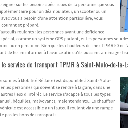
nseigner sur les besoins spécifiques de la personne que vous
supplémentaire pour un déambulateur, un scooter ou un
 avec vous a besoin d'une attention particulière, vous
u courant et préparé.
fauteuils roulants : les personnes ayant une déficience
t spécial, comme un système GPS parlant, et les personnes sourd
hone ou en personne. Bien que les chauffeurs de chez TPMR 50 ne
nt de les en informer à l'avance afin qu'ils puissent aménager le
 le service de transport TPMR à Saint-Malo-de-la
rsonnes à Mobilité Réduite) est disponible à Saint-Malo-
 les personnes qui doivent se rendre à la gare, dans une
autres lieux d'intérêt. Le service s'adapte à tous les types
manuel, béquilles, malvoyants, malentendants... Le chauffeur
véhicule est accessible à un fauteuil roulant via une rampe
pte pas les bons de transports