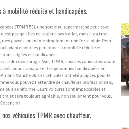
 à mobilité réduite et handicapées.
icapées (TPMR 50), une sortie au supermarché peut tout
'est pas qu'elles ne veulent pas y aller, mais il y a trop
es, rues pavées, ou même simplement une forte pluie. Pour
port adapté pour les personnes à mobilité réduite et
ersonnes âgées et handicapées.
rvice de covoiturage. Avec TPMR, tous les conducteurs sont
formés pour transporter les personnes handicapées en
-Amand Manche 50. Les véhicules ont été adaptés pour le
mme vous pouvez l'attendre de chauffeurs professionnels,
tume ou en uniforme. Leurs voitures sont impeccables et
re trajet sera toujours agréable, non seulement pour vous,
Cotentin !
 nos véhicules TPMR avec chauffeur.