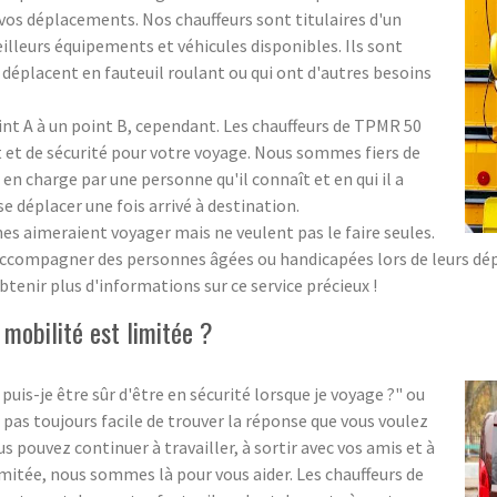
os déplacements. Nos chauffeurs sont titulaires d'un
meilleurs équipements et véhicules disponibles. Ils sont
 déplacent en fauteuil roulant ou qui ont d'autres besoins
oint A à un point B, cependant. Les chauffeurs de TPMR 50
et de sécurité pour votre voyage. Nous sommes fiers de
 en charge par une personne qu'il connaît et en qui il a
 se déplacer une fois arrivé à destination.
aimeraient voyager mais ne veulent pas le faire seules.
accompagner des personnes âgées ou handicapées lors de leurs dépl
tenir plus d'informations sur ce service précieux !
mobilité est limitée ?
-je être sûr d'être en sécurité lorsque je voyage ?" ou
 pas toujours facile de trouver la réponse que vous voulez
pouvez continuer à travailler, à sortir avec vos amis et à
imitée, nous sommes là pour vous aider. Les chauffeurs de