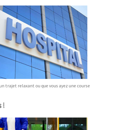
'un trajet relaxant ou que vous ayez une course
 !