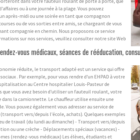
teront dans votre fauteuil roulant de porte à porte, que
d'affaires ou à une journée à la plage. Vous pouvez
 un après-midi ou une soirée en tant que compagnon
ourses ou de vos sorties entre amis, se chargeant de vous
tenant compagnie en chemin. Nous proposons ce service
rmations sur nos services, veuillez consulter notre site Web
ndez-vous médicaux, séances de rééducation, consult
onomie réduite, le transport adapté est un service qui offre
 sociaux . Par exemple, pour vous rendre d'un EHPAD à votre
spitalisation au Centre hospitalier Louis-Pasteur de
s que vous avez besoin d'utiliser un fauteuil roulant, votre
 dans la camionnette. Le chauffeur utilise ensuite une
le. Vous pouvez également vous adresser au service de
(transport vers/depuis l'école, achats). Quelques exemples
eu de travail (du lundi au dimanche) - Transport vers/depuis
ation ou une crèche - Déplacements spéciaux (vacances) -
omes (rendez-vous médicaux) Les élèves, étudiants et