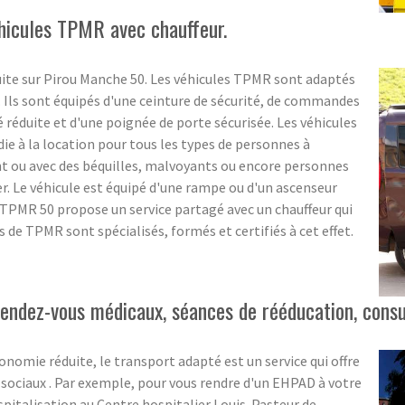
hicules TPMR avec chauffeur.
ite sur Pirou Manche 50. Les véhicules TPMR sont adaptés
 Ils sont équipés d'une ceinture de sécurité, de commandes
réduite et d'une poignée de porte sécurisée. Les véhicules
 à la location pour tous les types de personnes à
ant ou avec des béquilles, malvoyants ou encore personnes
er. Le véhicule est équipé d'une rampe ou d'un ascenseur
 TPMR 50 propose un service partagé avec un chauffeur qui
s de TPMR sont spécialisés, formés et certifiés à cet effet.
ndez-vous médicaux, séances de rééducation, consult
onomie réduite, le transport adapté est un service qui offre
 sociaux . Par exemple, pour vous rendre d'un EHPAD à votre
spitalisation au Centre hospitalier Louis-Pasteur de