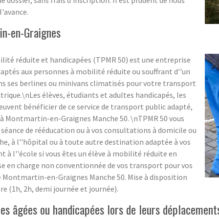
dossier, sans frais d'inscription. Il est prudent de nous
l'avance.
in-en-Graignes
lité réduite et handicapées (TPMR 50) est une entreprise
daptés aux personnes à mobilité réduite ou souffrant d''un
s ses berlines ou minivans climatisés pour votre transport
trique.\nLes élèves, étudiants et adultes handicapés, les
uvent bénéficier de ce service de transport public adapté,
teur à Montmartin-en-Graignes Manche 50. \nTPMR 50 vous
 séance de rééducation ou à vos consultations à domicile ou
he, à l''hôpital ou à toute autre destination adaptée à vos
à l''école si vous êtes un élève à mobilité réduite en
rise en charge non conventionnée de vos transport pour vos
de Montmartin-en-Graignes Manche 50. Mise à disposition
re (1h, 2h, demi journée et journée).
s âgées ou handicapées lors de leurs déplacements