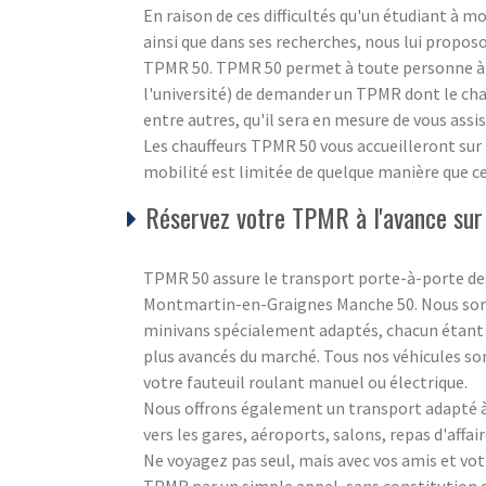
En raison de ces difficultés qu'un étudiant à m
ainsi que dans ses recherches, nous lui propos
TPMR 50. TPMR 50 permet à toute personne à m
l'université) de demander un TPMR dont le chau
entre autres, qu'il sera en mesure de vous ass
Les chauffeurs TPMR 50 vous accueilleront sur p
mobilité est limitée de quelque manière que ce 
Réservez votre TPMR à l'avance su
TPMR 50 assure le transport porte-à-porte de
Montmartin-en-Graignes Manche 50. Nous somme
minivans spécialement adaptés, chacun étant é
plus avancés du marché. Tous nos véhicules s
votre fauteuil roulant manuel ou électrique.
Nous offrons également un transport adapté à 
vers les gares, aéroports, salons, repas d'affair
Ne voyagez pas seul, mais avec vos amis et vot