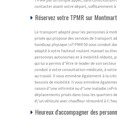
TPMR par un simple appel, sans constitution de 
contacter avant votre départ, suffisamment à 
Réservez votre TPMR sur Montmart
Le transport adapté pour les personnes à mobi
privée qui propose des services de transport a
handicap physique.\nTPMR 50 vous conduit dan
adapté à votre fauteuil roulant manuel ou élec
personnes autonomes et à mobilité réduite, pe
qui lui a permis d''être le leader de son sec
conduit à votre consultation médicale, à votre
au travail. Il vous emmène également à la crèc
besoins de mobilité. Il vous emmène également 
raison d''une infirmité ou d''une maladie.\nP
déplacements privés dans tous les quartiers 
d\'un véhicule avec chauffeur rémunéré à l\'heu
Heureux d'accompagner des personne