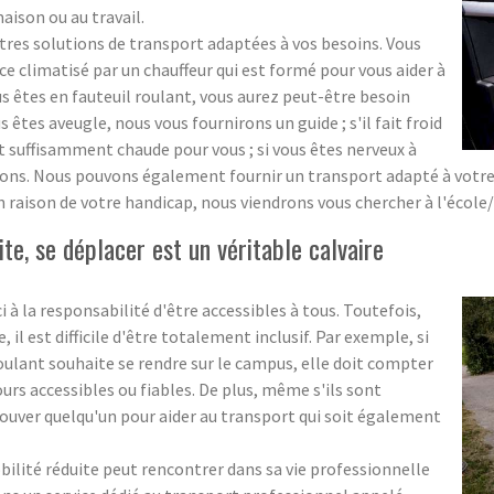
 maison ou au travail.
s solutions de transport adaptées à vos besoins. Vous
 climatisé par un chauffeur qui est formé pour vous aider à
ous êtes en fauteuil roulant, vous aurez peut-être besoin
us êtes aveugle, nous vous fournirons un guide ; s'il fait froid
t suffisamment chaude pour vous ; si vous êtes nerveux à
ns. Nous pouvons également fournir un transport adapté à votre éc
n raison de votre handicap, nous viendrons vous chercher à l'école
te, se déplacer est un véritable calvaire
i à la responsabilité d'être accessibles à tous. Toutefois,
l est difficile d'être totalement inclusif. Par exemple, si
roulant souhaite se rendre sur le campus, elle doit compter
ours accessibles ou fiables. De plus, même s'ils sont
e trouver quelqu'un pour aider au transport qui soit également
obilité réduite peut rencontrer dans sa vie professionnelle