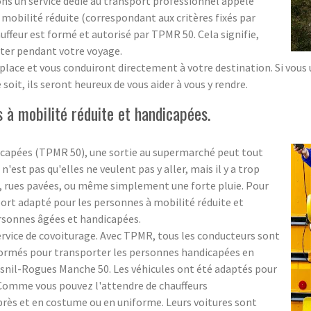
ons un service dédié au transport professionnel appelé
obilité réduite (correspondant aux critères fixés par
ffeur est formé et autorisé par TPMR 50. Cela signifie,
ister pendant votre voyage.
lace et vous conduiront directement à votre destination. Si vous ut
soit, ils seront heureux de vous aider à vous y rendre.
 à mobilité réduite et handicapées.
icapées (TPMR 50), une sortie au supermarché peut tout
'est pas qu'elles ne veulent pas y aller, mais il y a trop
es, rues pavées, ou même simplement une forte pluie. Pour
port adapté pour les personnes à mobilité réduite et
ersonnes âgées et handicapées.
rvice de covoiturage. Avec TPMR, tous les conducteurs sont
formés pour transporter les personnes handicapées en
snil-Rogues Manche 50. Les véhicules ont été adaptés pour
 Comme vous pouvez l'attendre de chauffeurs
e près et en costume ou en uniforme. Leurs voitures sont