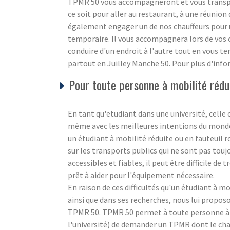
TPMR 50 vous accompagneront et vous transpor
ce soit pour aller au restaurant, à une réunion 
également engager un de nos chauffeurs pour
temporaire. Il vous accompagnera lors de vos c
conduire d'un endroit à l'autre tout en vous 
partout en Juilley Manche 50. Pour plus d'info
Pour toute personne à mobilité rédui
En tant qu'etudiant dans une université, celle c
même avec les meilleures intentions du monde, i
un étudiant à mobilité réduite ou en fauteuil 
sur les transports publics qui ne sont pas touj
accessibles et fiables, il peut être difficile d
prêt à aider pour l'équipement nécessaire.
En raison de ces difficultés qu'un étudiant à m
ainsi que dans ses recherches, nous lui propos
TPMR 50. TPMR 50 permet à toute personne à m
l'université) de demander un TPMR dont le chau