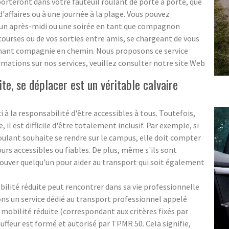
teront dans votre fauteuil roulant de porte à porte, que
d'affaires ou à une journée à la plage. Vous pouvez
 un après-midi ou une soirée en tant que compagnon
ourses ou de vos sorties entre amis, se chargeant de vous
tenant compagnie en chemin. Nous proposons ce service
rmations sur nos services, veuillez consulter notre site Web
te, se déplacer est un véritable calvaire
i à la responsabilité d'être accessibles à tous. Toutefois,
l est difficile d'être totalement inclusif. Par exemple, si
roulant souhaite se rendre sur le campus, elle doit compter
ours accessibles ou fiables. De plus, même s'ils sont
e trouver quelqu'un pour aider au transport qui soit également
obilité réduite peut rencontrer dans sa vie professionnelle
ons un service dédié au transport professionnel appelé
obilité réduite (correspondant aux critères fixés par
ffeur est formé et autorisé par TPMR 50. Cela signifie,