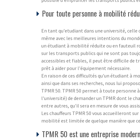
possible d'emprunter les transports publics e
Pour toute personne à mobilité rédui
En tant qu'etudiant dans une université, celle c
même avec les meilleures intentions du monde, i
un étudiant à mobilité réduite ou en fauteuil 
sur les transports publics qui ne sont pas touj
accessibles et fiables, il peut être difficile d
prêt à aider pour l'équipement nécessaire.
En raison de ces difficultés qu'un étudiant à m
ainsi que dans ses recherches, nous lui propos
TPMR 50. TPMR 50 permet à toute personne à m
l'université) de demander un TPMR dont le chau
entre autres, qu'il sera en mesure de vous ass
Les chauffeurs TPMR 50 vous accueilleront sur p
mobilité est limitée de quelque manière que ce 
TPMR 50 est une entreprise moderne