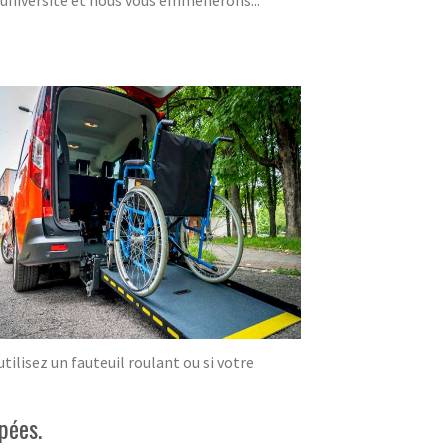
/université et nous vous emmènerons...
ilisez un fauteuil roulant ou si votre
pées.