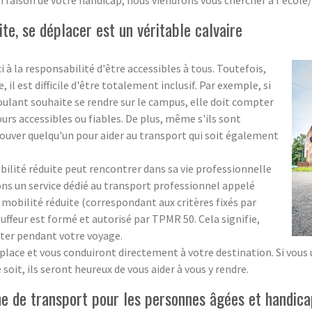
n raison de votre handicap, nous viendrons vous chercher à l'école
te, se déplacer est un véritable calvaire
i à la responsabilité d'être accessibles à tous. Toutefois,
l est difficile d'être totalement inclusif. Par exemple, si
roulant souhaite se rendre sur le campus, elle doit compter
ours accessibles ou fiables. De plus, même s'ils sont
e trouver quelqu'un pour aider au transport qui soit également
obilité réduite peut rencontrer dans sa vie professionnelle
ons un service dédié au transport professionnel appelé
obilité réduite (correspondant aux critères fixés par
ffeur est formé et autorisé par TPMR 50. Cela signifie,
ister pendant votre voyage.
lace et vous conduiront directement à votre destination. Si vous ut
soit, ils seront heureux de vous aider à vous y rendre.
 de transport pour les personnes âgées et handica