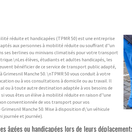
lité réduite et handicapées (TPMR 50) est une entreprise
daptés aux personnes à mobilité réduite ou souffrant d''un
s ses berlines ou minivans climatisés pour votre transport
trique.\nLes élèves, étudiants et adultes handicapés, les
uvent bénéficier de ce service de transport public adapté,
ur à Grimesnil Manche 50. \nTPMR 50 vous conduit à votre
ation ou à vos consultations à domicile ou au travail. Il
al ou à toute autre destination adaptée à vos besoins de
si vous êtes un élève à mobilité réduite en raison d''une
 non conventionnée de vos transport pour vos
 Grimesnil Manche 50. Mise à disposition d\'un véhicule
i journée et journée).
s âgées ou handicapées lors de leurs déplacements