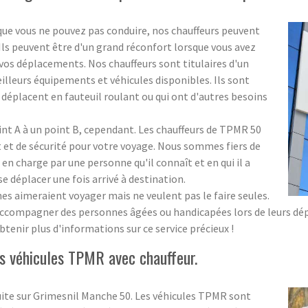
que vous ne pouvez pas conduire, nos chauffeurs peuvent
. Ils peuvent être d'un grand réconfort lorsque vous avez
os déplacements. Nos chauffeurs sont titulaires d'un
meilleurs équipements et véhicules disponibles. Ils sont
 déplacent en fauteuil roulant ou qui ont d'autres besoins
oint A à un point B, cependant. Les chauffeurs de TPMR 50
et de sécurité pour votre voyage. Nous sommes fiers de
 en charge par une personne qu'il connaît et en qui il a
 se déplacer une fois arrivé à destination.
aimeraient voyager mais ne veulent pas le faire seules.
accompagner des personnes âgées ou handicapées lors de leurs dépl
tenir plus d'informations sur ce service précieux !
s véhicules TPMR avec chauffeur.
ite sur Grimesnil Manche 50. Les véhicules TPMR sont