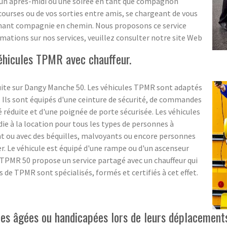
 un après-midi ou une soirée en tant que compagnon
ourses ou de vos sorties entre amis, se chargeant de vous
tenant compagnie en chemin. Nous proposons ce service
mations sur nos services, veuillez consulter notre site Web
éhicules TPMR avec chauffeur.
ite sur Dangy Manche 50. Les véhicules TPMR sont adaptés
 Ils sont équipés d'une ceinture de sécurité, de commandes
réduite et d'une poignée de porte sécurisée. Les véhicules
 à la location pour tous les types de personnes à
ant ou avec des béquilles, malvoyants ou encore personnes
er. Le véhicule est équipé d'une rampe ou d'un ascenseur
 TPMR 50 propose un service partagé avec un chauffeur qui
s de TPMR sont spécialisés, formés et certifiés à cet effet.
s âgées ou handicapées lors de leurs déplacements