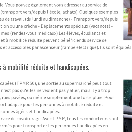
le. Vous pouvez également vous adresser au service de
(transport vers/depuis l'école, achats). Quelques exemples
eu de travail (du lundi au dimanche) - Transport vers/depuis
ation ou une crèche - Déplacements spéciaux (vacances) -
omes (rendez-vous médicaux) Les élèves, étudiants et
t à mobilité réduite peuvent bénéficier du service de
s et accessibles par ascenseur (rampe electrique). Ils sont équipés
 à mobilité réduite et handicapées.
icapées (TPMR 50), une sortie au supermarché peut tout
'est pas qu'elles ne veulent pas y aller, mais il y a trop
es, rues pavées, ou même simplement une forte pluie. Pour
port adapté pour les personnes à mobilité réduite et
ersonnes âgées et handicapées.
rvice de covoiturage. Avec TPMR, tous les conducteurs sont
formés pour transporter les personnes handicapées en