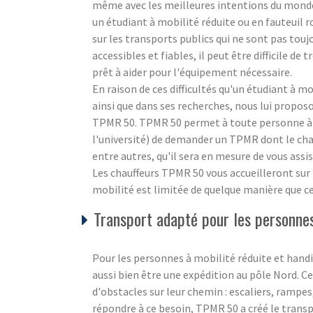
même avec les meilleures intentions du monde, i
un étudiant à mobilité réduite ou en fauteuil 
sur les transports publics qui ne sont pas touj
accessibles et fiables, il peut être difficile d
prêt à aider pour l'équipement nécessaire.
En raison de ces difficultés qu'un étudiant à m
ainsi que dans ses recherches, nous lui propos
TPMR 50. TPMR 50 permet à toute personne à m
l'université) de demander un TPMR dont le chau
entre autres, qu'il sera en mesure de vous ass
Les chauffeurs TPMR 50 vous accueilleront sur p
mobilité est limitée de quelque manière que ce 
Transport adapté pour les personnes
Pour les personnes à mobilité réduite et hand
aussi bien être une expédition au pôle Nord. Ce n
d'obstacles sur leur chemin : escaliers, ramp
répondre à ce besoin, TPMR 50 a créé le trans