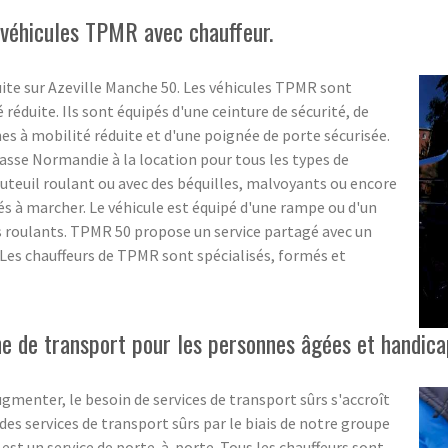
 véhicules TPMR avec chauffeur.
ite sur Azeville Manche 50. Les véhicules TPMR sont
éduite. Ils sont équipés d'une ceinture de sécurité, de
 à mobilité réduite et d'une poignée de porte sécurisée.
asse Normandie à la location pour tous les types de
uteuil roulant ou avec des béquilles, malvoyants ou encore
tés à marcher. Le véhicule est équipé d'une rampe ou d'un
s roulants. TPMR 50 propose un service partagé avec un
. Les chauffeurs de TPMR sont spécialisés, formés et
 de transport pour les personnes âgées et handica
menter, le besoin de services de transport sûrs s'accroît
s services de transport sûrs par le biais de notre groupe
 est un service de porte-à-porte. Tous les chauffeurs sont