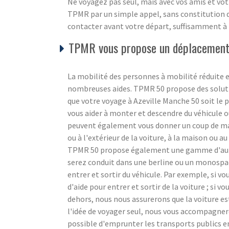
Ne voyagez pas seul, mais avec vos amis et vot
TPMR par un simple appel, sans constitution de 
contacter avant votre départ, suffisamment à 
TPMR vous propose un déplacement s
La mobilité des personnes à mobilité réduite e
nombreuses aides. TPMR 50 propose des soluti
que votre voyage à Azeville Manche 50 soit le 
vous aider à monter et descendre du véhicule ou 
peuvent également vous donner un coup de main 
ou à l'extérieur de la voiture, à la maison ou au 
TPMR 50 propose également une gamme d'autre
serez conduit dans une berline ou un monospace
entrer et sortir du véhicule. Par exemple, si v
d'aide pour entrer et sortir de la voiture ; si vo
dehors, nous nous assurerons que la voiture es
l'idée de voyager seul, nous vous accompagnero
possible d'emprunter les transports publics e