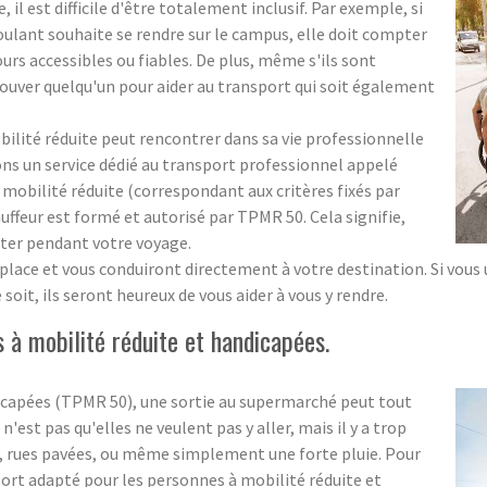
l est difficile d'être totalement inclusif. Par exemple, si
roulant souhaite se rendre sur le campus, elle doit compter
ours accessibles ou fiables. De plus, même s'ils sont
e trouver quelqu'un pour aider au transport qui soit également
obilité réduite peut rencontrer dans sa vie professionnelle
ons un service dédié au transport professionnel appelé
obilité réduite (correspondant aux critères fixés par
ffeur est formé et autorisé par TPMR 50. Cela signifie,
ister pendant votre voyage.
lace et vous conduiront directement à votre destination. Si vous ut
soit, ils seront heureux de vous aider à vous y rendre.
 à mobilité réduite et handicapées.
icapées (TPMR 50), une sortie au supermarché peut tout
'est pas qu'elles ne veulent pas y aller, mais il y a trop
es, rues pavées, ou même simplement une forte pluie. Pour
port adapté pour les personnes à mobilité réduite et