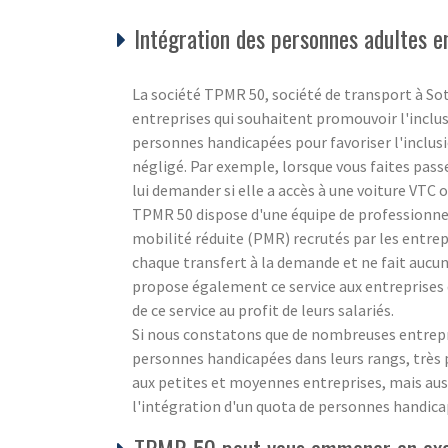
Intégration des personnes adultes en
La société TPMR 50, société de transport à So
entreprises qui souhaitent promouvoir l'inclusi
personnes handicapées pour favoriser l'inclusio
négligé. Par exemple, lorsque vous faites pass
lui demander si elle a accès à une voiture VTC o
TPMR 50 dispose d'une équipe de professionnels
mobilité réduite (PMR) recrutés par les entrepr
chaque transfert à la demande et ne fait aucune
propose également ce service aux entreprises 
de ce service au profit de leurs salariés.
Si nous constatons que de nombreuses entrepris
personnes handicapées dans leurs rangs, très 
aux petites et moyennes entreprises, mais aus
l'intégration d'un quota de personnes handicap
TPMR 50 peut vous emmener en excur