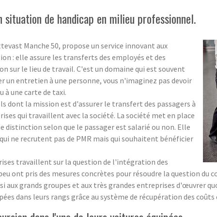
 situation de handicap en milieu professionnel.
ttevast Manche 50, propose un service innovant aux
on : elle assure les transferts des employés et des
n sur le lieu de travail. C'est un domaine qui est souvent
er un entretien à une personne, vous n'imaginez pas devoir
u à une carte de taxi.
 dont la mission est d'assurer le transfert des passagers à
ises qui travaillent avec la société. La société met en place
 distinction selon que le passager est salarié ou non. Elle
qui ne recrutent pas de PMR mais qui souhaitent bénéficier
es travaillent sur la question de l'intégration des
peu ont pris des mesures concrètes pour résoudre la question du c
si aux grands groupes et aux très grandes entreprises d'œuvrer 
ées dans leurs rangs grâce au système de récupération des coûts d
sion dans l'une de leurs voitures équipées