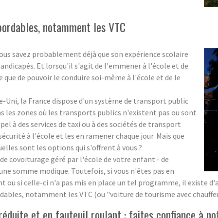
abordables, notamment les VTC
 vous savez probablement déjà que son expérience scolaire
andicapés. Et lorsqu'il s'agit de l'emmener à l'école et de
e que de pouvoir le conduire soi-même à l'école et de le
-Uni, la France dispose d'un système de transport public
ns les zones où les transports publics n'existent pas ou sont
ppel à des services de taxi ou à des sociétés de transport
curité à l'école et les en ramener chaque jour. Mais que
uelles sont les options qui s'offrent à vous ?
de covoiturage géré par l'école de votre enfant - de
une somme modique. Toutefois, si vous n'êtes pas en
nt ou si celle-ci n'a pas mis en place un tel programme, il existe d
rdables, notamment les VTC (ou "voiture de tourisme avec chauffeu
duite et en fauteuil roulant : faites confiance à no