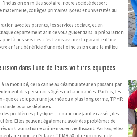
 l'inclusion en milieu scolaire, notre société dessert
 maternelle, collèges primaires lycées et universités du
ration avec les parents, les services sociaux, et en
 chaque département afin de vous guider dans la préparation
 appel à nos services, c'est vous assurer la garantie d'une
otre enfant bénéficie d'une réelle inclusion dans le milieu
sion dans l'une de leurs voitures équipées
es à la mobilité, de la canne au déambulateur en passant par
seulement des personnes âgées ou handicapées. Parfois, les
 - que ce soit pour une journée ou à plus long terme, TPMR
n d'aide pour se déplacer.
ir des problèmes physiques, comme une jambe cassée, des
ulière. Elles peuvent également avoir des problèmes de
s un traumatisme crânien ou en vieillissant. Parfois, elles
mentaire pour se déplacer. TPMR 50 offre un moyen de